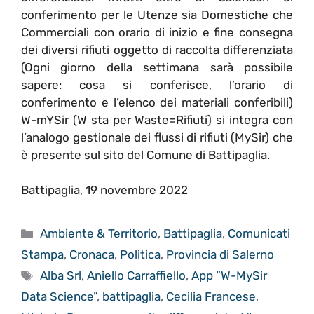
conferimento per le Utenze sia Domestiche che
Commerciali con orario di inizio e fine consegna
dei diversi rifiuti oggetto di raccolta differenziata
(Ogni giorno della settimana sarà possibile
sapere: cosa si conferisce, l’orario di
conferimento e l’elenco dei materiali conferibili)
W-mYSir (W sta per Waste=Rifiuti) si integra con
l’analogo gestionale dei flussi di rifiuti (MySir) che
è presente sul sito del Comune di Battipaglia.
Battipaglia, 19 novembre 2022
Categorie
Ambiente & Territorio
,
Battipaglia
,
Comunicati
Stampa
,
Cronaca
,
Politica
,
Provincia di Salerno
Tag
Alba Srl
,
Aniello Carraffiello
,
App “W-MySir
Data Science”
,
battipaglia
,
Cecilia Francese
,