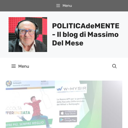
Vai
Menu
al
contenuto
POLITICAdeMENTE
- Il blog di Massimo
Del Mese
Menu