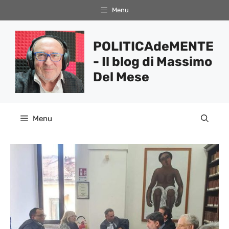
Vai
Menu
al
contenuto
POLITICAdeMENTE
- Il blog di Massimo
Del Mese
Menu