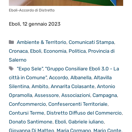
Eboli-Accordo di Distretto
Eboli, 12 gennaio 2023
Categorie
Ambiente & Territorio
,
Comunicati Stampa
,
Cronaca
,
Eboli
,
Economia
,
Politica
,
Provincia di
Salerno
Tag
"Expo Sele"
,
"Gruppo Consiliare Eboli 3.0 - La
città in Comune"
,
Accordo
,
Albanella
,
Altavilla
Silentina
,
Ambito
,
Annarita Colasante
,
Antonio
Opramolla
,
Assessore
,
Associazioni
,
Campagna
,
Confcommercio
,
Confesercenti Territoriale
,
Contursi Terme
,
Distretto Diffuso del Commercio
,
Donato Santimone
,
Eboli
,
Gabriele iuliano
,
Giovanna Di Matteo
,
Maria Cormano
,
Mario Conte
,