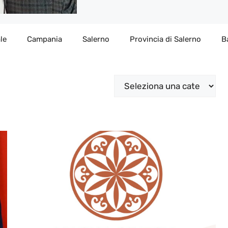
le
Campania
Salerno
Provincia di Salerno
B
Categorie