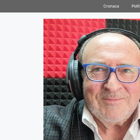
Vai
Cronaca
Polit
al
contenuto