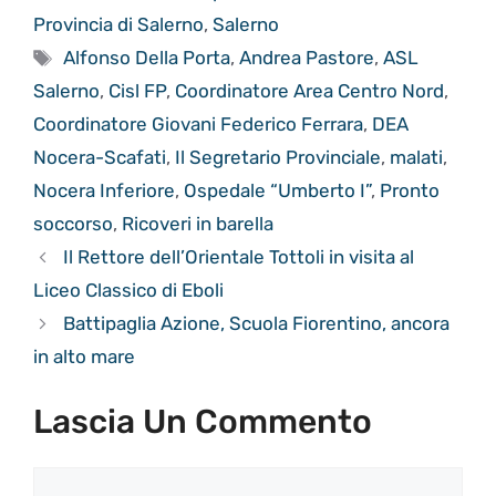
Provincia di Salerno
,
Salerno
Tag
Alfonso Della Porta
,
Andrea Pastore
,
ASL
Salerno
,
Cisl FP
,
Coordinatore Area Centro Nord
,
Coordinatore Giovani Federico Ferrara
,
DEA
Nocera-Scafati
,
Il Segretario Provinciale
,
malati
,
Nocera Inferiore
,
Ospedale “Umberto I”
,
Pronto
soccorso
,
Ricoveri in barella
Il Rettore dell’Orientale Tottoli in visita al
Liceo Classico di Eboli
Battipaglia Azione, Scuola Fiorentino, ancora
in alto mare
Lascia Un Commento
Commento