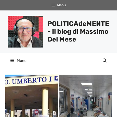
Vai
Menu
al
contenuto
POLITICAdeMENTE
- Il blog di Massimo
Del Mese
Menu