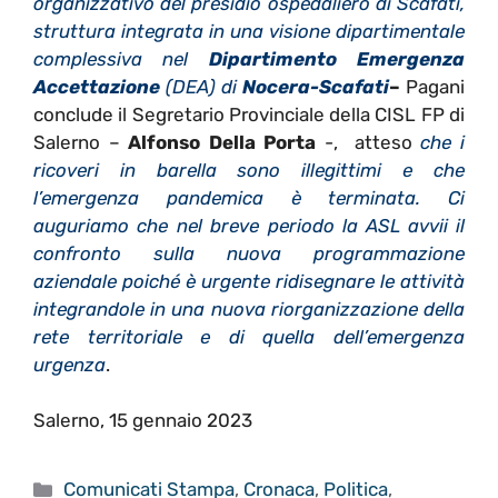
organizzativo del presidio ospedaliero di Scafati,
struttura integrata in una visione dipartimentale
complessiva nel
Dipartimento Emergenza
Accettazione
(DEA) di
Nocera-Scafati
–
Pagani
conclude il Segretario Provinciale della CISL FP di
Salerno –
Alfonso Della Porta
-, atteso
che i
ricoveri in barella sono illegittimi e che
l’emergenza pandemica è terminata. Ci
auguriamo che nel breve periodo la ASL avvii il
confronto sulla nuova programmazione
aziendale poiché è urgente ridisegnare le attività
integrandole in una nuova riorganizzazione della
rete territoriale e di quella dell’emergenza
urgenza
.
Salerno, 15 gennaio 2023
Categorie
Comunicati Stampa
,
Cronaca
,
Politica
,