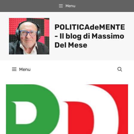
Vai
Menu
al
contenuto
POLITICAdeMENTE
- Il blog di Massimo
Del Mese
Menu