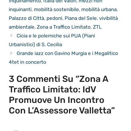
Inquinamento
,
Italia dei Valori
,
mezzi non
inquinanti
,
mobilità sostenibile
,
mobilità urbana
,
Palazzo di Città
,
pedoni
,
Piana del Sele
,
vivibilità
ambientale
,
Zona a Traffico Limitato
,
ZTL
Cicia e le polemiche sui PUA (Piani
Urbanistici) di S. Cecilia
Grande iazz con Gavino Murgia e i Megalitico
4tet in concerto
3 Commenti Su “Zona A
Traffico Limitato: IdV
Promuove Un Incontro
Con L’Assessore Valletta”