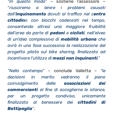
“In questo modo”
– sostiene l’assessore –
“
riusciremo a lenire i problemi causati
dall’
inquinamento
dovuti al traffico nel c
entro
cittadin
o con blocchi cadenzati nel tempo,
consentendo altresì una maggiore fruibilità
dell’area da parte di
pedoni
e
ciclisti
, nell’alveo
di un’idea complessiva di
mobilità urbana
che
avrà in una fase successiva la realizzazione del
progetto pilota sul bike sharing, finalizzato ad
incentivare l’utilizzo di
mezzi non inquinanti
.”
“Nello contempo”
– conclude Valletta –
“le
decisioni in merito vedranno il pieno
coinvolgimento delle
associazioni dei
commercianti
al fine di accoglierne le istanze,
per un progetto condiviso, unicamente
finalizzato al benessere dei
cittadini di
Battipaglia
”
.