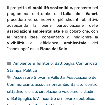
Il progetto di
mobilità sostenibile,
proposto nel
programma elettorale di
Italia dei Valori
,
procederà verso nuovi e più sfidanti obiettivi,
auspicando la piena partecipazione delle
associazioni ambientaliste
e di coloro che, con
le proprie idee, consentano di migliorare la
vivibilità
e l’efficienza
ambientale
del
“capoluogo” della
Piana del Sele
.
Categorie
Ambiente & Territorio
,
Battipaglia
,
Comunicati
Stampa
,
Politica
Tag
Assessore Giovanni Valletta
,
Associazione dei
Commercianti
,
associazioni ambientaliste
,
centro
cittadino
,
ciclisti
,
circolazione veicolare
,
cittadini
di Battipaglia
,
IdV
,
incontro di rilevanza pubblico
,