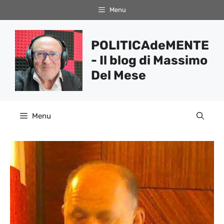
Vai
Menu
al
contenuto
POLITICAdeMENTE
- Il blog di Massimo
Del Mese
Menu