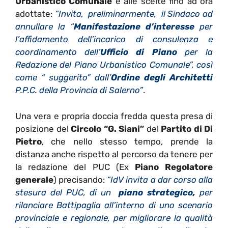
Urbanistico Comunale
e alle scelte fino ad ora
adottate:
“Invita, preliminarmente, il Sindaco ad
annullare la “
Manifestazione d’interesse
per
l’affidamento dell’incarico di consulenza e
coordinamento dell’
Ufficio di Piano
per la
Redazione del Piano Urbanistico Comunale”, così
come “ suggerito” dall’
Ordine degli Architetti
P.P.C. della Provincia di Salerno”
.
Una vera e propria doccia fredda questa presa di
posizione del
Circolo “G. Siani”
del
Partito di Di
Pietro
, che nello stesso tempo, prende la
distanza anche rispetto al percorso da tenere per
la redazione del PUC (Ex
Piano Regolatore
generale
) precisando:
“IdV invita a dar corso alla
stesura del PUC, di un
piano strategico,
per
rilanciare Battipaglia all’interno di uno scenario
provinciale e regionale, per migliorare la qualità