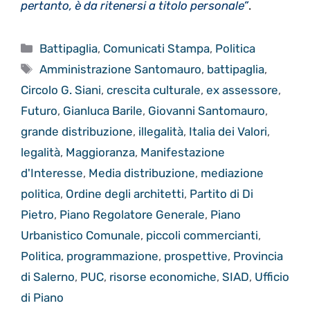
pertanto, è da ritenersi a titolo personale”
.
Categorie
Battipaglia
,
Comunicati Stampa
,
Politica
Tag
Amministrazione Santomauro
,
battipaglia
,
Circolo G. Siani
,
crescita culturale
,
ex assessore
,
Futuro
,
Gianluca Barile
,
Giovanni Santomauro
,
grande distribuzione
,
illegalità
,
Italia dei Valori
,
legalità
,
Maggioranza
,
Manifestazione
d'Interesse
,
Media distribuzione
,
mediazione
politica
,
Ordine degli architetti
,
Partito di Di
Pietro
,
Piano Regolatore Generale
,
Piano
Urbanistico Comunale
,
piccoli commercianti
,
Politica
,
programmazione
,
prospettive
,
Provincia
di Salerno
,
PUC
,
risorse economiche
,
SIAD
,
Ufficio
di Piano