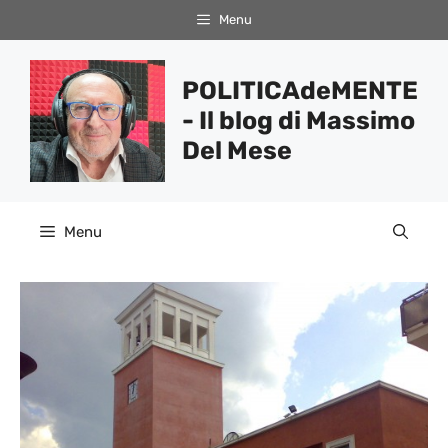
Vai
Menu
al
contenuto
POLITICAdeMENTE
- Il blog di Massimo
Del Mese
Menu