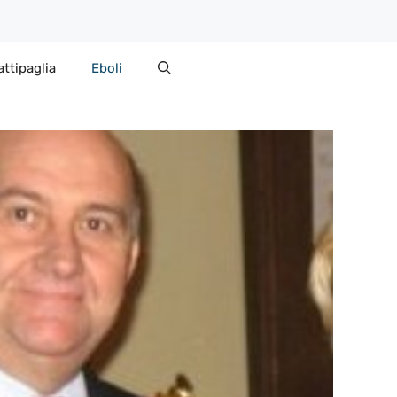
attipaglia
Eboli