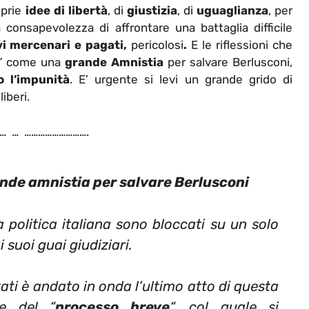
prie
idee di libertà
, di
giustizia
, di
uguaglianza
, per
consapevolezza di affrontare una battaglia difficile
i mercenari e pagati,
pericolosi
.
E le riflessioni che
” come una
grande Amnistia
per salvare Berlusconi,
o l’impunità
. E’ urgente si levi un grande grido di
iberi.
… … ……………………….
de amnistia per salvare Berlusconi
a politica italiana sono bloccati su un solo
 suoi guai giudiziari.
ti è andato in onda l’ultimo atto di questa
ne del “
processo breve
“, col quale si