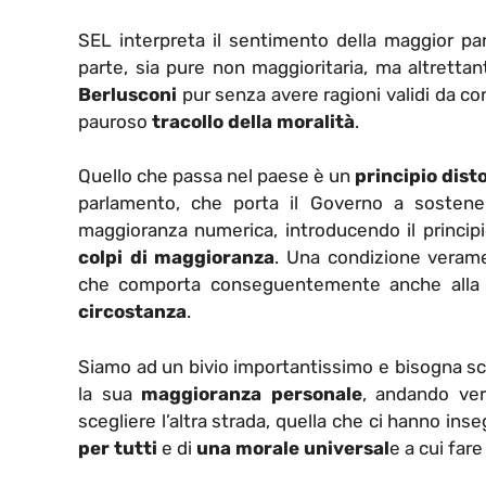
SEL interpreta il sentimento della maggior part
parte, sia pure non maggioritaria, ma altretta
Berlusconi
pur senza avere ragioni validi da co
pauroso
tracollo della moralità
.
Quello che passa nel paese è un
principio dist
parlamento, che porta il Governo a sostene
maggioranza numerica, introducendo il principio
colpi di maggioranza
. Una condizione verame
che comporta conseguentemente anche alla 
circostanza
.
Siamo ad un bivio importantissimo e bisogna sce
la sua
maggioranza personale
, andando ve
scegliere l’altra strada, quella che ci hanno inse
per tutti
e di
una morale universal
e a cui fare