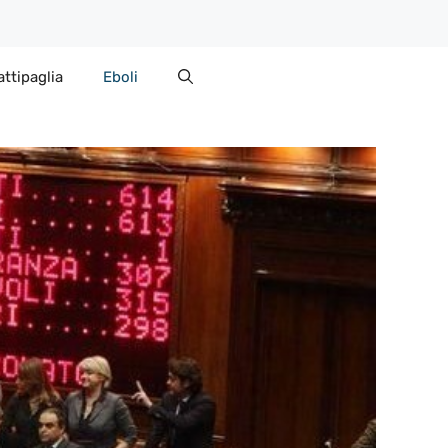
attipaglia
Eboli