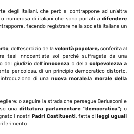
e degli italiani, che però si contrappone ad un’altra
nto numerosa di italiani che sono portati a
difendere
ntrapporre, facendo registrare nella società italiana un
orto
, dell’esercizio della
volontà popolare,
conferita al
re tesi innocentiste sol perché suffragate da una
 del giudizio dell’
innocenza
o della
colpevolezza a
nte pericolosa, di un principio democratico distorto,
introduzione di una
nuova morale
:la
morale della
gliere: o seguire la strada che persegue Berlusconi e
rso una
dittatura parlamentare “democratica”;
o
gnato i nostri
Padri Costituenti
, fatta di
leggi uguali
 riferimento.