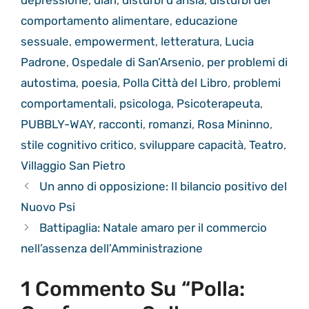
depressione
,
diari
,
disturbi d'ansia
,
disturbi del
comportamento alimentare
,
educazione
sessuale
,
empowerment
,
letteratura
,
Lucia
Padrone
,
Ospedale di San’Arsenio
,
per problemi di
autostima
,
poesia
,
Polla Città del Libro
,
problemi
comportamentali
,
psicologa
,
Psicoterapeuta
,
PUBBLY-WAY
,
racconti
,
romanzi
,
Rosa Mininno
,
stile cognitivo critico
,
sviluppare capacità
,
Teatro
,
Villaggio San Pietro
Un anno di opposizione: Il bilancio positivo del
Nuovo Psi
Battipaglia: Natale amaro per il commercio
nell’assenza dell’Amministrazione
1 Commento Su “Polla: