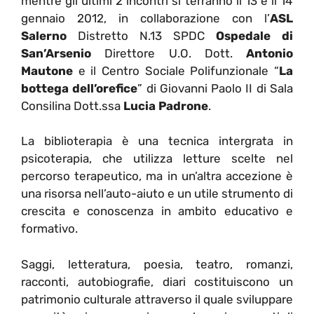
mentre gli ultimi 2 incontri si terranno il 13 e il 14
gennaio 2012, in collaborazione con l’
ASL
Salerno
Distretto N.13 SPDC
Ospedale di
San’Arsenio
Direttore U.O. Dott.
Antonio
Mautone
e il Centro Sociale Polifunzionale “
La
bottega dell’orefice
” di Giovanni Paolo II di Sala
Consilina Dott.ssa
Lucia Padrone
.
La biblioterapia è una tecnica intergrata in
psicoterapia, che utilizza letture scelte nel
percorso terapeutico, ma in un’altra accezione è
una risorsa nell’auto-aiuto e un utile strumento di
crescita e conoscenza in ambito educativo e
formativo.
Saggi, letteratura, poesia, teatro, romanzi,
racconti, autobiografie, diari costituiscono un
patrimonio culturale attraverso il quale sviluppare