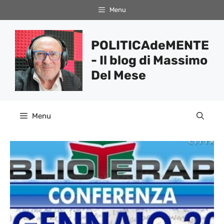
Vai
Menu
al
contenuto
POLITICAdeMENTE
- Il blog di Massimo
Del Mese
Menu