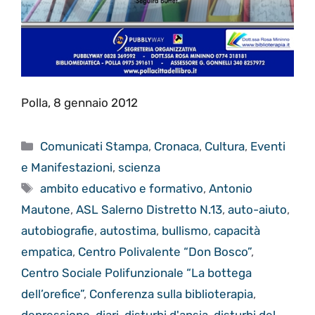
Polla, 8 gennaio 2012
Categorie
Comunicati Stampa
,
Cronaca
,
Cultura
,
Eventi
e Manifestazioni
,
scienza
Tag
ambito educativo e formativo
,
Antonio
Mautone
,
ASL Salerno Distretto N.13
,
auto-aiuto
,
autobiografie
,
autostima
,
bullismo
,
capacità
empatica
,
Centro Polivalente “Don Bosco”
,
Centro Sociale Polifunzionale “La bottega
dell’orefice”
,
Conferenza sulla biblioterapia
,