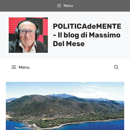
Vai
Menu
al
contenuto
POLITICAdeMENTE
- Il blog di Massimo
Del Mese
Menu