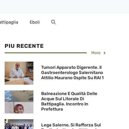
attipaglia
Eboli
PIU RECENTE
More
Tumori Apparato Digerente. Il
Gastroenterologo Salernitano
Attilio Maurano Ospite Su RAI 1
Balneazione E Qualità Delle
Acque Sul Litorale Di
Battipaglia. Incontro In
Prefettura
Lega Salerno, Si Rafforza Sul