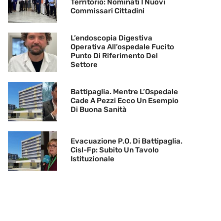
Territorio: Nominati I Nuovi
Commissari Cittadini
L’endoscopia Digestiva
Operativa All’ospedale Fucito
Punto Di Riferimento Del
Settore
Battipaglia. Mentre L’Ospedale
Cade A Pezzi Ecco Un Esempio
Di Buona Sanità
Evacuazione P.O. Di Battipaglia.
Cisl-Fp: Subito Un Tavolo
Istituzionale