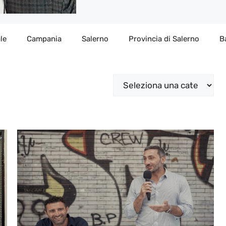
le
Campania
Salerno
Provincia di Salerno
B
Categorie