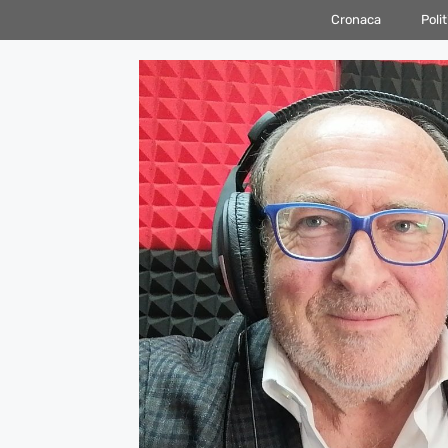
Vai
Cronaca
Polit
al
contenuto