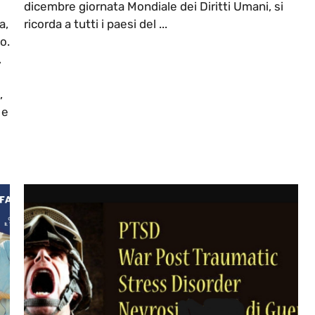
dicembre giornata Mondiale dei Diritti Umani, si
a,
ricorda a tutti i paesi del ...
o.
,
,
 e