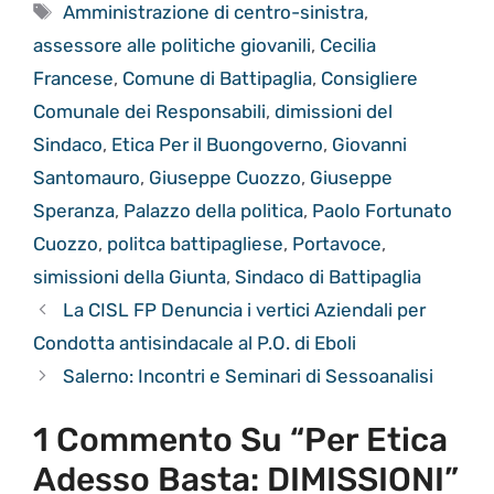
Tag
Amministrazione di centro-sinistra
,
assessore alle politiche giovanili
,
Cecilia
Francese
,
Comune di Battipaglia
,
Consigliere
Comunale dei Responsabili
,
dimissioni del
Sindaco
,
Etica Per il Buongoverno
,
Giovanni
Santomauro
,
Giuseppe Cuozzo
,
Giuseppe
Speranza
,
Palazzo della politica
,
Paolo Fortunato
Cuozzo
,
politca battipagliese
,
Portavoce
,
simissioni della Giunta
,
Sindaco di Battipaglia
La CISL FP Denuncia i vertici Aziendali per
Condotta antisindacale al P.O. di Eboli
Salerno: Incontri e Seminari di Sessoanalisi
1 Commento Su “Per Etica
Adesso Basta: DIMISSIONI”