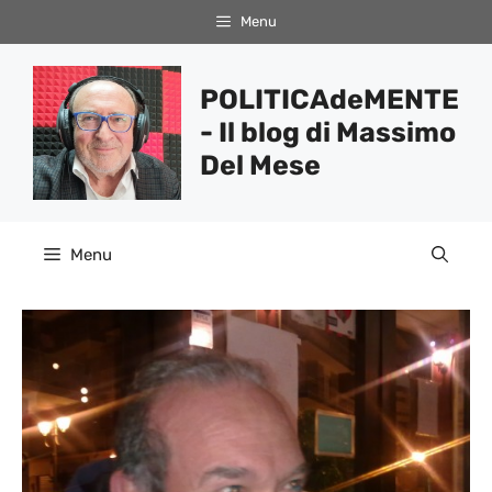
Vai
Menu
al
contenuto
POLITICAdeMENTE
- Il blog di Massimo
Del Mese
Menu