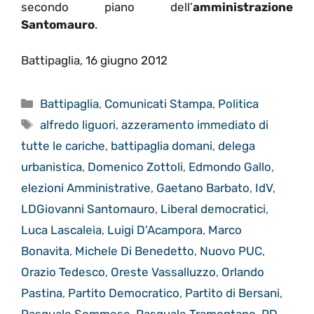
secondo piano dell’
amministrazione
Santomauro
.
Battipaglia, 16 giugno 2012
Categorie
Battipaglia
,
Comunicati Stampa
,
Politica
Tag
alfredo liguori
,
azzeramento immediato di
tutte le cariche
,
battipaglia domani
,
delega
urbanistica
,
Domenico Zottoli
,
Edmondo Gallo
,
elezioni Amministrative
,
Gaetano Barbato
,
IdV
,
LDGiovanni Santomauro
,
Liberal democratici
,
Luca Lascaleia
,
Luigi D'Acampora
,
Marco
Bonavita
,
Michele Di Benedetto
,
Nuovo PUC
,
Orazio Tedesco
,
Oreste Vassalluzzo
,
Orlando
Pastina
,
Partito Democratico
,
Partito di Bersani
,
Pasquale Sommese
,
Pasquale Tramontano
,
PD
,