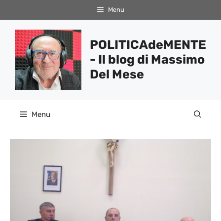
Vai
Menu
al
contenuto
POLITICAdeMENTE
- Il blog di Massimo
Del Mese
Menu