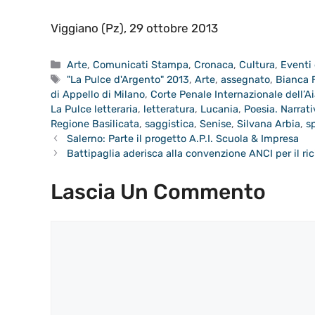
Viggiano (Pz), 29 ottobre 2013
Categorie
Arte
,
Comunicati Stampa
,
Cronaca
,
Cultura
,
Eventi 
Tag
"La Pulce d'Argento" 2013
,
Arte
,
assegnato
,
Bianca 
di Appello di Milano
,
Corte Penale Internazionale dell’A
La Pulce letteraria
,
letteratura
,
Lucania
,
Poesia. Narrati
Regione Basilicata
,
saggistica
,
Senise
,
Silvana Arbia
,
s
Salerno: Parte il progetto A.P.I. Scuola & Impresa
Battipaglia aderisca alla convenzione ANCI per il ric
Lascia Un Commento
Commento