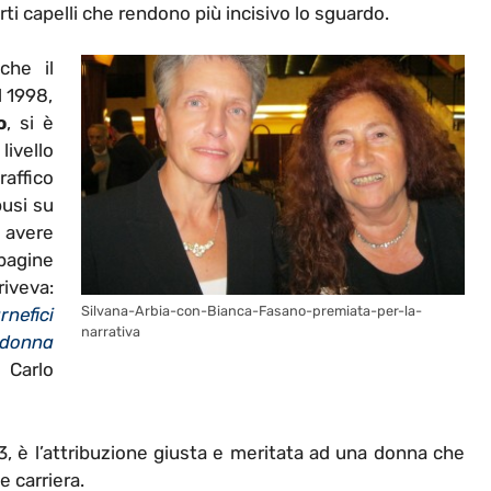
rti capelli che rendono più incisivo lo sguardo.
che il
l 1998,
o
, si è
livello
affico
busi su
avere
pagine
iveva:
Silvana-Arbia-con-Bianca-Fasano-premiata-per-la-
rnefici
narrativa
 donna
 Carlo
3, è l’attribuzione giusta e meritata ad una donna che
e carriera.