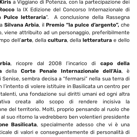
Kiris
a Viggiano di Potenza, con la partecipazione dei
Rocco
la IX Edizione del Concorso Internazionale di
a Pulce letteraria
“. A conclusione della Rassegna
na
Silvana Arbia
, il
Premio “la pulce d’argento”,
che
, viene attribuito ad un personaggio, preferibilmente
mpo dell’
arte
, della
cultura
, della
letteratura
e dello
rbia
, ricopre dal 2008 l’incarico di
capo della
a
della
Corte Penale Internazionale dell’Aia
, è
di Senise, sembra decisa a “fermarsi” nella sua terra di
 l’intento di volere istituire in Basilicata un centro per
 talenti, una fondazione sui diritti umani ed ogni altra
ziativa creata allo scopo di rendere incisiva la
one del territorio. Molti, proprio pensando al ruolo che
 al suo ritorno la vedrebbero ben volentieri presidente
one Basilicata
, specialmente adesso che vi è una
ticale di valori e conseguentemente di personalità di