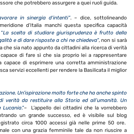
sore che potrebbero assurgere a quei ruoli guida.
avorare in sinergia d’intenti”
. – dice, sottolineando
eridione d’Italia manchi questa specifica capacità
“
La scelta di studiare giurisprudenza è frutto della
egalità e di dare risposte a chi ne chiedeva
”
, non si sarà
a che sia nato appunto da cittadini alla ricerca di verità
capace di fare sì che sia proprio lei a rappresentare
ca capace di esprimere una corretta amministrazione
ca servizi eccellenti per rendere la Basilicata il miglior
razione. Un’ispirazione molto forte che ha anche spinto
 verità da restituire alla Storia ed all’umanità. Un
a Lucania
.”
– L’appello dei cittadini che la vorrebbero
ontrando un grande successo, ed è visibile sul blog
istrato circa 1000 accessi già nelle prime 50 ore.
 finale con una grazia femminile tale da non riuscire a