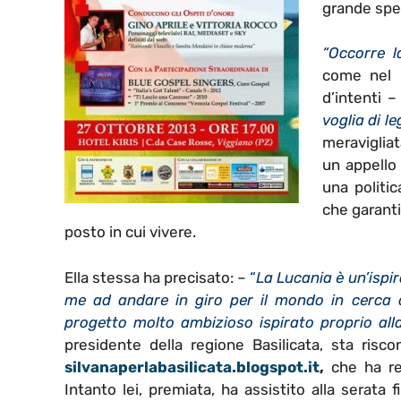
grande spes
“Occorre l
come nel m
d’intenti –
voglia di l
meravigliat
un appello 
una politi
che garantis
posto in cui vivere.
Ella stessa ha precisato: –
“
La Lucania è un’ispi
me ad andare in giro per il mondo in cerca di
progetto molto ambizioso ispirato proprio all
presidente della regione Basilicata, sta risc
silvanaperlabasilicata.blogspot.it
,
che ha reg
Intanto lei, premiata, ha assistito alla serata