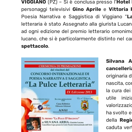
VIGGIANO
(PZ) – Si è conclusa presso l’
Hotel 
personaggi televisivi
Gino Aprile
e
Vittoria 
Poesia Narrativa e Saggistica di Viggiano “
L
letteraria è stato Assegnato alla giurista Luca
ad ogni edizione del premio letterario omonimo
lucano, che si è particolarmente distinto nel ca
spettacolo
.
Silvana A
cancelleri
originaria 
nascita, con
la cura dei
utile ini
valorizzazi
ha svolto e
della
Regi
caduta ver