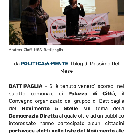
Andrea-Cioffi-M5S-Battipaglia
da
POLITICA
de
MENTE
il blog di Massimo Del
Mese
BATTIPAGLIA
– Si è tenuto venerdì scorso nel
salotto comunale di
Palazzo di Città
, il
Convegno organizzato dal gruppo di Battipaglia
del
MoVimento 5 Stelle
sul tema della
Democrazia Diretta
al quale oltre ad un pubblico
interessato hanno partecipato alcuni cittadini
portavoce eletti nelle liste del MoVimento
alle