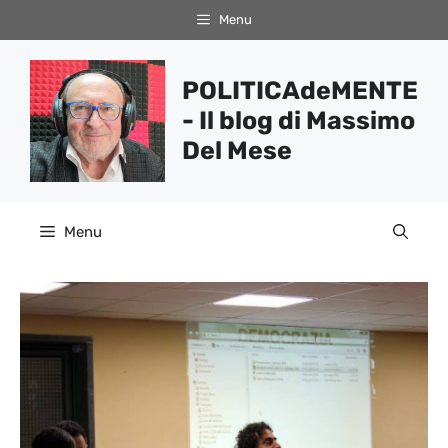
Vai
Menu
al
contenuto
POLITICAdeMENTE
- Il blog di Massimo
Del Mese
Menu