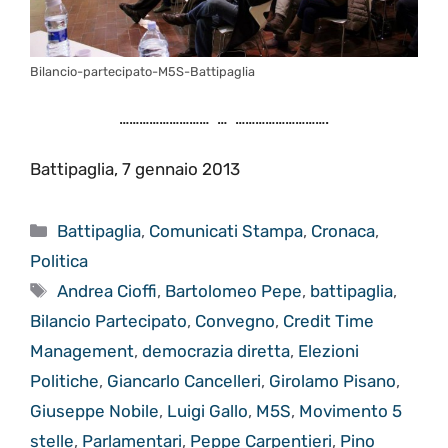
Bilancio-partecipato-M5S-Battipaglia
……………………… … ……………………….
Battipaglia, 7 gennaio 2013
Categorie
Battipaglia
,
Comunicati Stampa
,
Cronaca
,
Politica
Tag
Andrea Cioffi
,
Bartolomeo Pepe
,
battipaglia
,
Bilancio Partecipato
,
Convegno
,
Credit Time
Management
,
democrazia diretta
,
Elezioni
Politiche
,
Giancarlo Cancelleri
,
Girolamo Pisano
,
Giuseppe Nobile
,
Luigi Gallo
,
M5S
,
Movimento 5
stelle
,
Parlamentari
,
Peppe Carpentieri
,
Pino