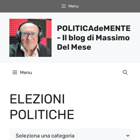
Vai
Menu
al
contenuto
POLITICAdeMENTE
- Il blog di Massimo
Del Mese
Menu
ELEZIONI
POLITICHE
Categorie