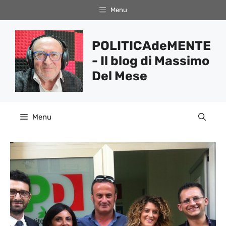
Vai
Menu
al
contenuto
POLITICAdeMENTE
- Il blog di Massimo
Del Mese
Menu