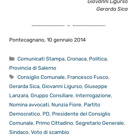
Giovanni Ligurso
Gerarda Sica
………………………….. … …………………………..
Pontecagnano, 10 gennaio 2014
Categorie
Comunicati Stampa
,
Cronaca
,
Politica
,
Provincia di Salerno
Tag
Consiglio Comunale
,
Francesco Fusco
,
Gerarda Sica
,
Giovanni Ligurso
,
Giuseppe
Lanzara
,
Gruppo Consiliare
,
Interrogazione
,
Nomina avvocati
,
Nunzia Fiore
,
Partito
Democratico
,
PD
,
Presidente del Consiglio
Comunale
,
Primo Cittadino
,
Segretario Generale
,
Sindaco
,
Voto di scambio