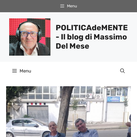
Vai
Menu
al
contenuto
POLITICAdeMENTE
- Il blog di Massimo
Del Mese
Menu