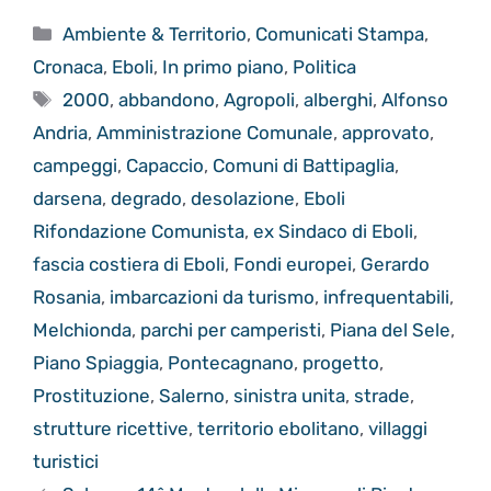
Categorie
Ambiente & Territorio
,
Comunicati Stampa
,
Cronaca
,
Eboli
,
In primo piano
,
Politica
Tag
2000
,
abbandono
,
Agropoli
,
alberghi
,
Alfonso
Andria
,
Amministrazione Comunale
,
approvato
,
campeggi
,
Capaccio
,
Comuni di Battipaglia
,
darsena
,
degrado
,
desolazione
,
Eboli
Rifondazione Comunista
,
ex Sindaco di Eboli
,
fascia costiera di Eboli
,
Fondi europei
,
Gerardo
Rosania
,
imbarcazioni da turismo
,
infrequentabili
,
Melchionda
,
parchi per camperisti
,
Piana del Sele
,
Piano Spiaggia
,
Pontecagnano
,
progetto
,
Prostituzione
,
Salerno
,
sinistra unita
,
strade
,
strutture ricettive
,
territorio ebolitano
,
villaggi
turistici