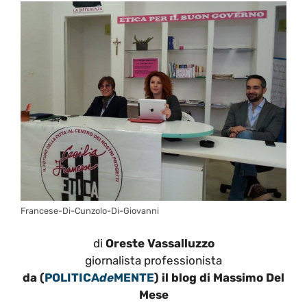
Francese-Di-Cunzolo-Di-Giovanni
di
Oreste Vassalluzzo
giornalista professionista
da
(
POLITICA
de
MENTE
)
il blog di Massimo Del
Mese