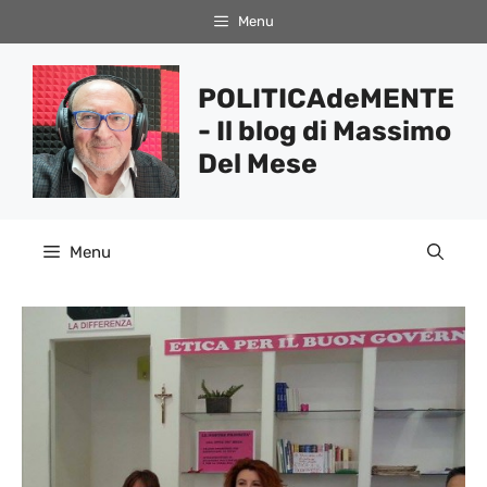
Vai
Menu
al
contenuto
POLITICAdeMENTE
- Il blog di Massimo
Del Mese
Menu