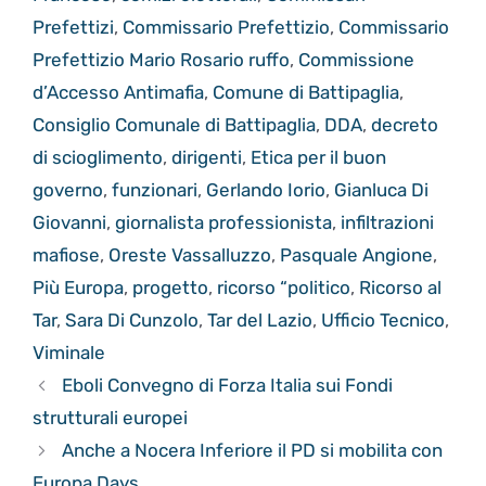
Prefettizi
,
Commissario Prefettizio
,
Commissario
Prefettizio Mario Rosario ruffo
,
Commissione
d’Accesso Antimafia
,
Comune di Battipaglia
,
Consiglio Comunale di Battipaglia
,
DDA
,
decreto
di scioglimento
,
dirigenti
,
Etica per il buon
governo
,
funzionari
,
Gerlando Iorio
,
Gianluca Di
Giovanni
,
giornalista professionista
,
infiltrazioni
mafiose
,
Oreste Vassalluzzo
,
Pasquale Angione
,
Più Europa
,
progetto
,
ricorso “politico
,
Ricorso al
Tar
,
Sara Di Cunzolo
,
Tar del Lazio
,
Ufficio Tecnico
,
Viminale
Eboli Convegno di Forza Italia sui Fondi
strutturali europei
Anche a Nocera Inferiore il PD si mobilita con
Europa Days