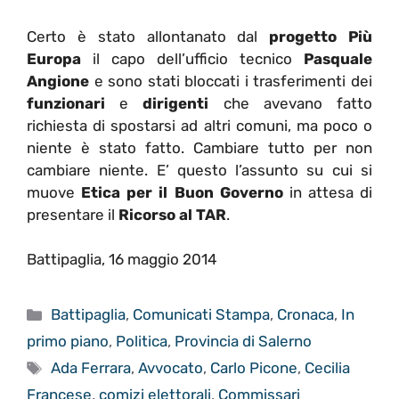
Certo è stato allontanato dal
progetto Più
Europa
il capo dell’ufficio tecnico
Pasquale
Angione
e sono stati bloccati i trasferimenti dei
funzionari
e
dirigenti
che avevano fatto
richiesta di spostarsi ad altri comuni, ma poco o
niente è stato fatto. Cambiare tutto per non
cambiare niente. E’ questo l’assunto su cui si
muove
Etica per il Buon Governo
in attesa di
presentare il
Ricorso al TAR
.
Battipaglia, 16 maggio 2014
Categorie
Battipaglia
,
Comunicati Stampa
,
Cronaca
,
In
primo piano
,
Politica
,
Provincia di Salerno
Tag
Ada Ferrara
,
Avvocato
,
Carlo Picone
,
Cecilia
Francese
,
comizi elettorali
,
Commissari