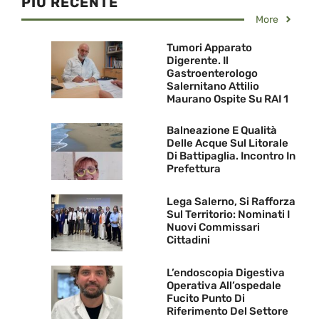
PIU RECENTE
More
Tumori Apparato
Digerente. Il
Gastroenterologo
Salernitano Attilio
Maurano Ospite Su RAI 1
Balneazione E Qualità
Delle Acque Sul Litorale
Di Battipaglia. Incontro In
Prefettura
Lega Salerno, Si Rafforza
Sul Territorio: Nominati I
Nuovi Commissari
Cittadini
L’endoscopia Digestiva
Operativa All’ospedale
Fucito Punto Di
Riferimento Del Settore