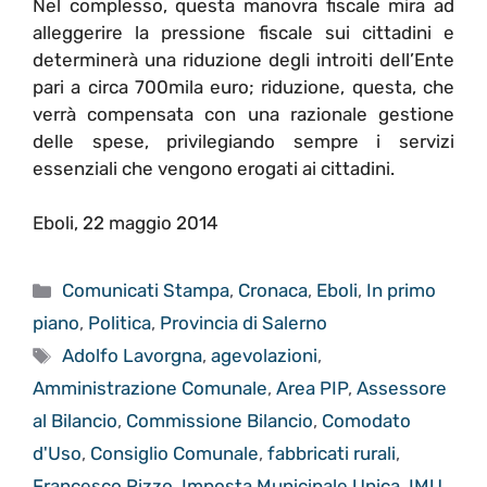
Nel complesso, questa manovra fiscale mira ad
alleggerire la pressione fiscale sui cittadini e
determinerà una riduzione degli introiti dell’Ente
pari a circa 700mila euro; riduzione, questa, che
verrà compensata con una razionale gestione
delle spese, privilegiando sempre i servizi
essenziali che vengono erogati ai cittadini.
Eboli, 22 maggio 2014
Categorie
Comunicati Stampa
,
Cronaca
,
Eboli
,
In primo
piano
,
Politica
,
Provincia di Salerno
Tag
Adolfo Lavorgna
,
agevolazioni
,
Amministrazione Comunale
,
Area PIP
,
Assessore
al Bilancio
,
Commissione Bilancio
,
Comodato
d'Uso
,
Consiglio Comunale
,
fabbricati rurali
,
Francesco Rizzo
,
Imposta Municipale Unica
,
IMU
,