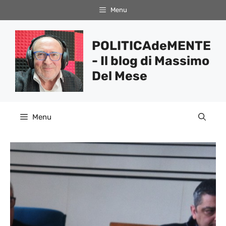
Vai
Menu
al
contenuto
POLITICAdeMENTE
- Il blog di Massimo
Del Mese
Menu