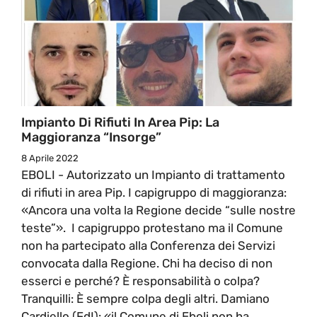
Impianto Di Rifiuti In Area Pip: La
Maggioranza “insorge”
8 Aprile 2022
EBOLI - Autorizzato un Impianto di trattamento
di rifiuti in area Pip. I capigruppo di maggioranza:
«Ancora una volta la Regione decide “sulle nostre
teste”». I capigruppo protestano ma il Comune
non ha partecipato alla Conferenza dei Servizi
convocata dalla Regione. Chi ha deciso di non
esserci e perché? È responsabilità o colpa?
Tranquilli: È sempre colpa degli altri. Damiano
Cardiello (FdI): «il Comune di Eboli non ha