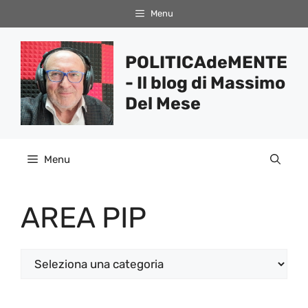
Vai
Menu
al
contenuto
POLITICAdeMENTE
- Il blog di Massimo
Del Mese
Menu
AREA PIP
Categorie