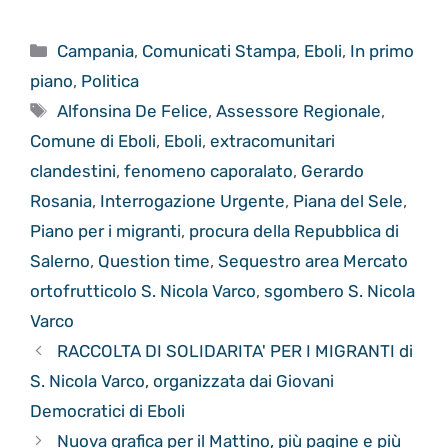
Categorie
Campania
,
Comunicati Stampa
,
Eboli
,
In primo
piano
,
Politica
Tag
Alfonsina De Felice
,
Assessore Regionale
,
Comune di Eboli
,
Eboli
,
extracomunitari
clandestini
,
fenomeno caporalato
,
Gerardo
Rosania
,
Interrogazione Urgente
,
Piana del Sele
,
Piano per i migranti
,
procura della Repubblica di
Salerno
,
Question time
,
Sequestro area Mercato
ortofrutticolo S. Nicola Varco
,
sgombero S. Nicola
Varco
RACCOLTA DI SOLIDARITA' PER I MIGRANTI di
S. Nicola Varco, organizzata dai Giovani
Democratici di Eboli
Nuova grafica per il Mattino, più pagine e più