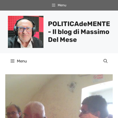
Vai
Menu
al
contenuto
POLITICAdeMENTE
- Il blog di Massimo
Del Mese
Menu