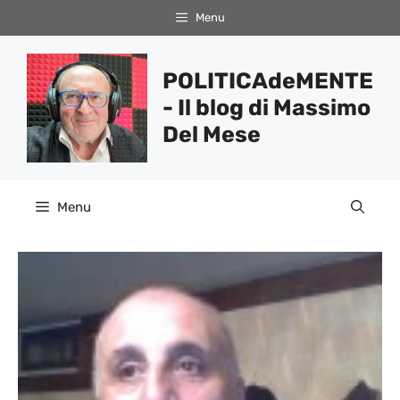
Vai
Menu
al
contenuto
POLITICAdeMENTE
- Il blog di Massimo
Del Mese
Menu