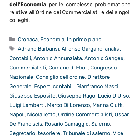
dell’Economia
per le complesse problematiche
relative all’Ordine dei Commercialisti e dei singoli
colleghi.
Categorie
Cronaca
,
Economia
,
In primo piano
Tag
Adriano Barbarisi
,
Alfonso Gargano
,
analisti
Contabili
,
Antonio Annunziata
,
Antonio Sanges
,
Commercialisti
,
Comune di Eboli
,
Congresso
Nazionale
,
Consiglio dell'ordine
,
Direttore
Generale
,
Esperti contabili
,
Gianfranco Masci
,
Giuseppe Esposito
,
Giuseppe Rago
,
Lucio D'Urso
,
Luigi Lamberti
,
Marco Di Lorenzo
,
Marina Ciuffi
,
Napoli
,
Nicola Ietto
,
Ordine Commercialisti
,
Oscar
De Franciscis
,
Rosario Camaggio
,
Salerno
,
Segretario
,
tesoriere
,
Tribunale di salerno
,
Vice