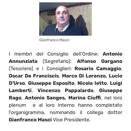
Gianfranco Masci
I membri del Consiglio dell’Ordine:
Antonio
Annunziata
(Segretario);
Alfonso Gargano
(Tesoriere) e i Consiglieri:
Rosario Camaggio
,
Oscar De Franciscis
,
Marco Di Lorenzo, Lucio
D’Urso
,
Giuseppe Esposito
,
Nicola Ietto
,
Luigi
Lamberti
,
Vincenzo Pappalardo
,
Giuseppe
Rago
,
Antonio Sanges, Marina Ciuffi
, nel loro
plenum e al loro interno hanno completato
l’organigramma, nominando il collega dottor
Gianfranco Masci
Vice Presidente.