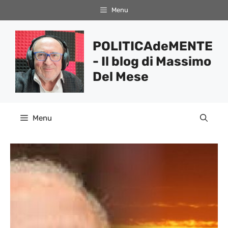
Vai
Menu
al
contenuto
POLITICAdeMENTE
- Il blog di Massimo
Del Mese
Menu