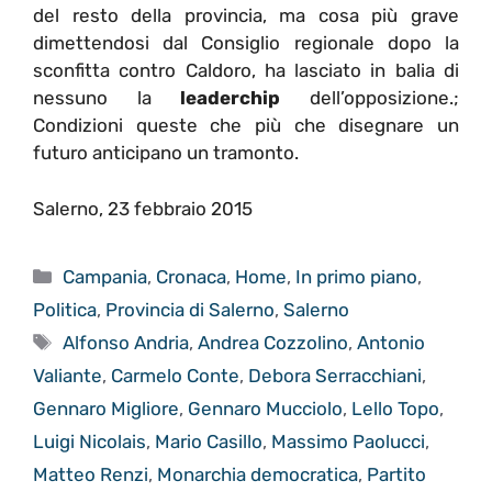
del resto della provincia, ma cosa più grave
dimettendosi dal Consiglio regionale dopo la
sconfitta contro Caldoro, ha lasciato in balia di
nessuno la
leaderchip
dell’opposizione.;
Condizioni queste che più che disegnare un
futuro anticipano un tramonto.
Salerno, 23 febbraio 2015
Categorie
Campania
,
Cronaca
,
Home
,
In primo piano
,
Politica
,
Provincia di Salerno
,
Salerno
Tag
Alfonso Andria
,
Andrea Cozzolino
,
Antonio
Valiante
,
Carmelo Conte
,
Debora Serracchiani
,
Gennaro Migliore
,
Gennaro Mucciolo
,
Lello Topo
,
Luigi Nicolais
,
Mario Casillo
,
Massimo Paolucci
,
Matteo Renzi
,
Monarchia democratica
,
Partito