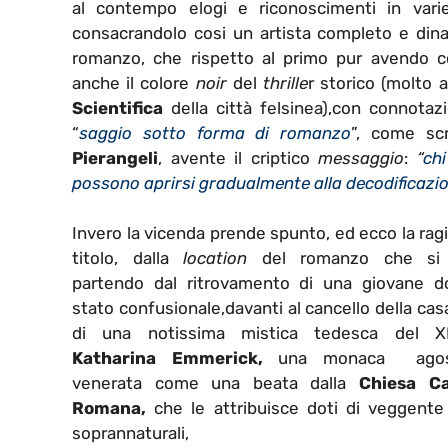
al contempo elogi e riconoscimenti in vari
consacrandolo cosi un artista completo e dina
romanzo, che rispetto al primo pur avendo co
anche il colore
noir
del
thrille
r storico (molto 
Scientifica
della città felsinea),con connota
“
saggio sotto forma di romanzo
”, come scr
Pierangeli
, avente il criptico
messaggio
:
“
chi
possono aprirsi gradualmente alla decodificazio
Invero la vicenda prende spunto, ed ecco la rag
titolo, dalla
location
del romanzo che si 
partendo dal ritrovamento di una giovane d
stato confusionale,davanti al cancello della cas
di una notissima mistica tedesca del X
Katharina Emmerick,
una monaca agost
venerata come una beata dalla
Chiesa Ca
Romana
,
che le attribuisce doti di veggente 
soprannaturali,