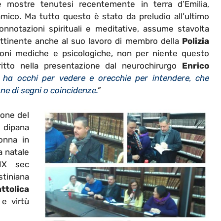
e mostre tenutesi recentemente in terra d’Emilia,
mico. Ma tutto questo è stato da preludio all’ultimo
nnotazioni spirituali e meditative, assume stavolta
attinente anche al suo lavoro di membro della
Polizia
zioni mediche e psicologiche, non per niente questo
itto nella presentazione dal neurochirurgo
Enrico
 ha occhi per vedere e orecchie per intendere, che
ne di segni o coincidenze.
”
ione del
dipana
onna in
a natale
IX sec
iniana
ttolica
e virtù