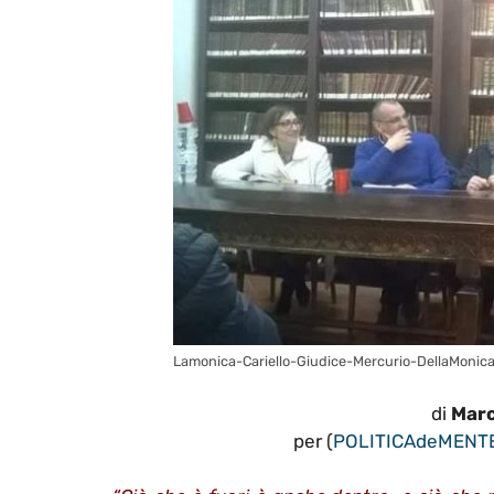
Lamonica-Cariello-Giudice-Mercurio-DellaMonic
di
Marc
per (
POLITICA
de
MENT