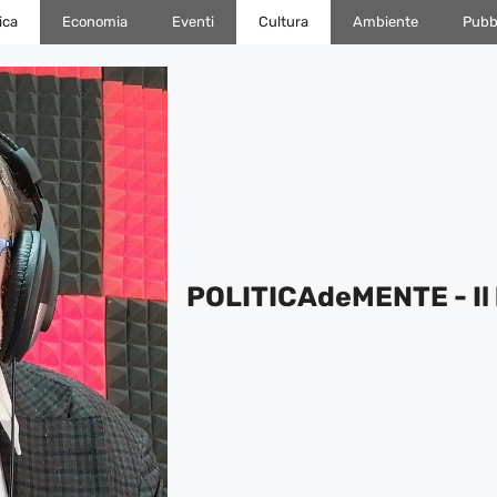
ica
Economia
Eventi
Cultura
Ambiente
Pubbl
POLITICAdeMENTE - Il 