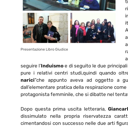
t
r
i
i
A
a
a
Presentazione Libro Giudice
r
a
seguire l’
Induismo
e di seguito le due principal
pure i relativi centri studi,quindi quando olt
narici
”che appunto aveva ad oggetto a guis
dall’elementare pratica della respirazione come 
protagonista femminile, che si dibatte nel tenta
Dopo questa prima uscita letteraria,
Giancar
dissimulato nella propria riservatezza caratte
cimentandosi con successo nelle due arti figura