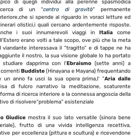
ipico di quegli individui alla perenne spasmodica
icerca di un “
centro di gravità
” permanente
nteriore,che si spende al riguardo in voraci letture ed
tinerari olistici,i quali cercano ardentemente risposte.
nche i suoi innumerevoli viaggi in
Italia
come
ll’Estero erano volti a tale scopo, ove più che la meta
l viandante interessava il “tragitto” e di tappe ne ha
aggiunte il nostro, la sua visione globale lo ha portato
 studiare dapprima con l’
Ebraismo
(sette anni) a
i correnti
Buddiste
(Hinayana e Mayana) frequentando
re un anno fa usci la sua opera prima,l’ ”
Aria dalle
a di fulcro narrativo la meditazione, scaturente
forma di ricerca interiore e la connessa angoscia della
tivo di risolvere“problema” esistenziale
lo Giudice
mostra il suo lato versatile (sinora bene
riale), frutto di una vivida intelligenza recettiva,
tive per eccellenza (pittura e scultura) e ricevendone