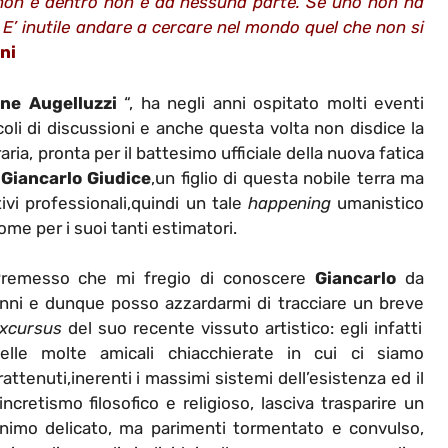
e non è dentro non è da nessuna parte. Se uno non ha
 E’ inutile andare a cercare nel mondo quel che non si
ni
ne Augelluzzi
“, ha negli anni ospitato molti eventi
nacoli di discussioni e anche questa volta non disdice la
ria, pronta per il battesimo ufficiale della nuova fatica
:
Giancarlo Giudice
,un figlio di questa nobile terra ma
ivi professionali,quindi un tale
happening
umanistico
ome per i suoi tanti estimatori.
remesso che mi fregio di conoscere
Giancarlo
da
nni e dunque posso azzardarmi di tracciare un breve
xcursus
del suo recente vissuto artistico: egli infatti
elle molte amicali chiacchierate in cui ci siamo
rattenuti,inerenti i massimi sistemi dell’esistenza ed il
incretismo filosofico e religioso, lasciva trasparire un
nimo delicato, ma parimenti tormentato e convulso,