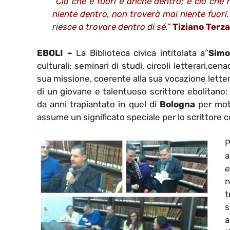
“Ciò che è fuori è anche dentro; e ciò ch
niente dentro, non troverà mai niente fuori.
riesce a trovare dentro di sé.”
Tiziano Terza
EBOLI –
La Biblioteca civica intitolata a“
Simo
culturali: seminari di studi, circoli letterari,ce
sua missione, coerente alla sua vocazione lettera
di un giovane e talentuoso scrittore ebolitano
da anni trapiantato in quel di
Bologna
per mot
assume un significato speciale per lo scrittore c
P
a
e
n
t
s
a