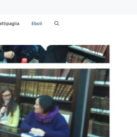
attipaglia
Eboli