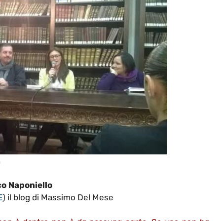
a
o Naponiello
E
) il blog di Massimo Del Mese