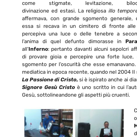
come stigmate, levitazione, biloca
divinazione ed estasi. La religiosa
illo tempor
affermava, con grande sgomento generale, 
essa si recava in un cimitero di fronte all
percepiva una luce o delle tenebre a seco
l’anima di quel defunto dimorasse in
Para
all’
Inferno
: pertanto davanti alcuni sepolcri a
di provare gioia e percepire una forte luce, 
sgomento per l’oscurità che esse emanavano.
mediatica in epoca recente, quando nel 2004 Il 
La Passione di Cristo
,
si è ispirato anche ai dia
Signore Gesù Cristo
è uno scritto in cui l’aut
Gesù, sottolineandone gli aspetti più cruenti.
C
o
M
d