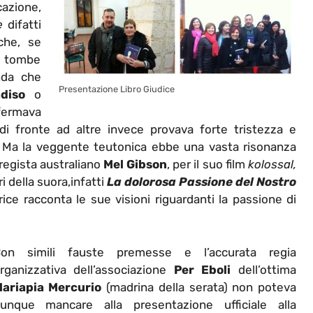
zione,
e
difatti
che, se
e tombe
nda che
Presentazione Libro Giudice
diso
o
ffermava
di fronte ad altre invece provava forte tristezza e
 Ma la veggente teutonica ebbe una vasta risonanza
regista australiano
Mel Gibson
, per il suo film
kolossal,
ri della suora,infatti
La dolorosa Passione del Nostro
rice racconta le sue visioni riguardanti la passione di
on simili fauste premesse e l’accurata regia
rganizzativa dell’associazione
Per Eboli
dell’ottima
ariapia Mercurio
(madrina della serata) non poteva
unque mancare alla presentazione ufficiale alla