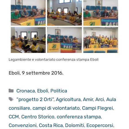
Legambiente e volontariato conferenza stampa Eboli
Eboli, 9 settembre 2016.
Categorie
Cronaca
,
Eboli
,
Politica
Tag
“progetto 2 Orti”
,
Agricoltura
,
Amir
,
Arci
,
Aula
consiliare
,
campi di volontariato
,
Campi Flegrei
,
CCM
,
Centro Storico
,
conferenza stampa
,
Convenzioni
,
Costa Rica
,
Dolomiti
,
Ecopercorsi
,