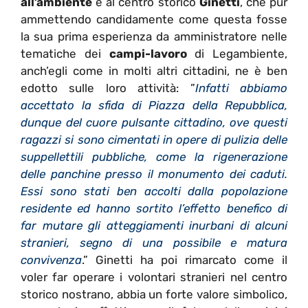
all’ambiente
e al centro storico
Ginetti
, che pur
ammettendo candidamente come questa fosse
la sua prima esperienza da amministratore nelle
tematiche dei
campi-lavoro
di Legambiente,
anch’egli come in molti altri cittadini, ne è ben
edotto sulle loro attività: ”
Infatti abbiamo
accettato la sfida di Piazza della Repubblica,
dunque del cuore pulsante cittadino, ove questi
ragazzi si sono cimentati in opere di pulizia delle
suppellettili pubbliche, come la rigenerazione
delle panchine presso il monumento dei caduti.
Essi sono stati ben accolti dalla popolazione
residente ed hanno sortito l’effetto benefico di
far mutare gli atteggiamenti inurbani di alcuni
stranieri, segno di una possibile e matura
convivenza
.” Ginetti ha poi rimarcato come il
voler far operare i volontari stranieri nel centro
storico nostrano, abbia un forte valore simbolico,