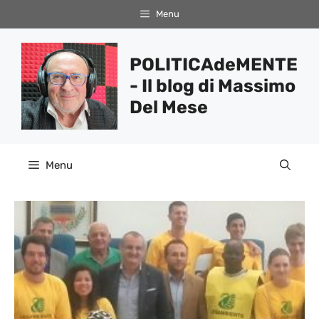
Vai
Menu
al
contenuto
POLITICAdeMENTE
- Il blog di Massimo
Del Mese
Menu