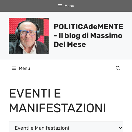
Vai
Menu
al
contenuto
POLITICAdeMENTE
- Il blog di Massimo
Del Mese
Menu
EVENTI E
MANIFESTAZIONI
Categorie