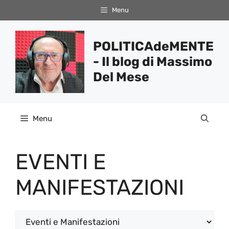
Vai
Menu
al
contenuto
POLITICAdeMENTE
- Il blog di Massimo
Del Mese
Menu
EVENTI E
MANIFESTAZIONI
Categorie