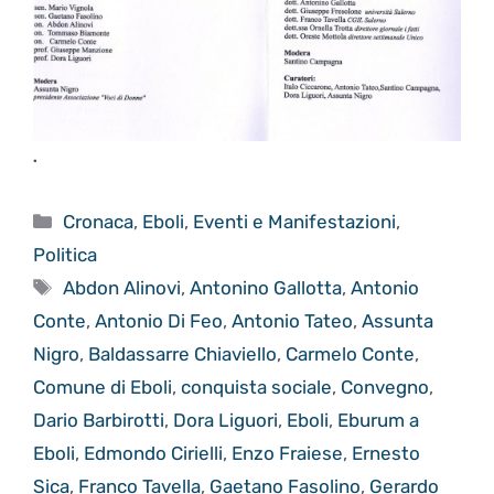
.
Categorie
Cronaca
,
Eboli
,
Eventi e Manifestazioni
,
Politica
Tag
Abdon Alinovi
,
Antonino Gallotta
,
Antonio
Conte
,
Antonio Di Feo
,
Antonio Tateo
,
Assunta
Nigro
,
Baldassarre Chiaviello
,
Carmelo Conte
,
Comune di Eboli
,
conquista sociale
,
Convegno
,
Dario Barbirotti
,
Dora Liguori
,
Eboli
,
Eburum a
Eboli
,
Edmondo Cirielli
,
Enzo Fraiese
,
Ernesto
Sica
,
Franco Tavella
,
Gaetano Fasolino
,
Gerardo