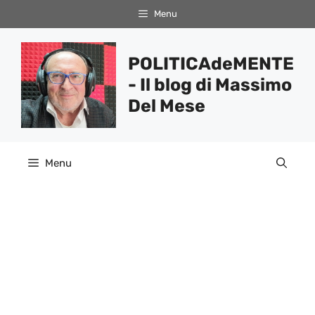
Vai
Menu
al
contenuto
POLITICAdeMENTE
- Il blog di Massimo
Del Mese
Menu