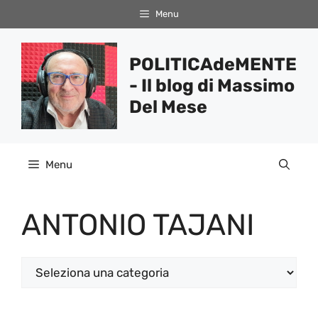
Vai
Menu
al
contenuto
POLITICAdeMENTE
- Il blog di Massimo
Del Mese
Menu
ANTONIO TAJANI
Categorie