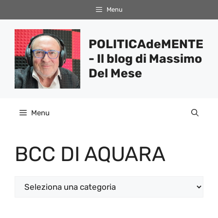
Vai
Menu
al
contenuto
POLITICAdeMENTE
- Il blog di Massimo
Del Mese
Menu
BCC DI AQUARA
Categorie