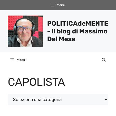
Vai
Menu
al
contenuto
POLITICAdeMENTE
- Il blog di Massimo
Del Mese
Menu
CAPOLISTA
Categorie