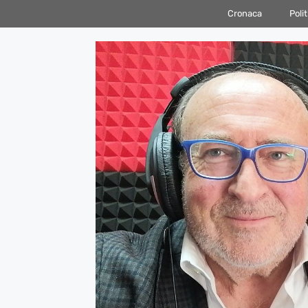
Vai
Cronaca
Polit
al
contenuto