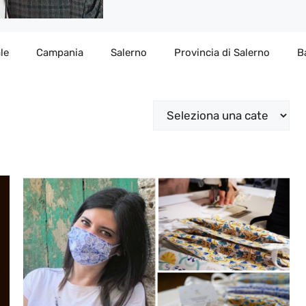
le
Campania
Salerno
Provincia di Salerno
B
Categorie