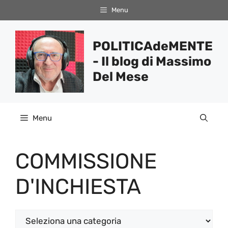
Vai
Menu
al
contenuto
POLITICAdeMENTE
- Il blog di Massimo
Del Mese
Menu
COMMISSIONE
D'INCHIESTA
Categorie