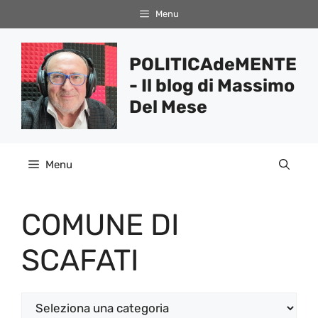
Vai
Menu
al
contenuto
POLITICAdeMENTE
- Il blog di Massimo
Del Mese
Menu
COMUNE DI
SCAFATI
Categorie