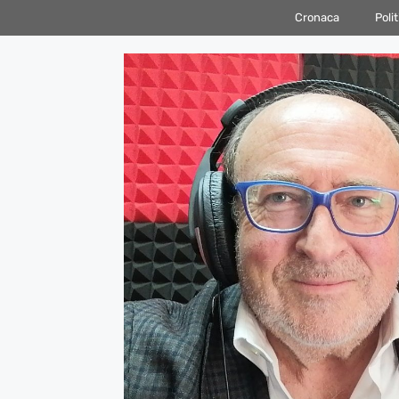
Vai
Cronaca
Polit
al
contenuto