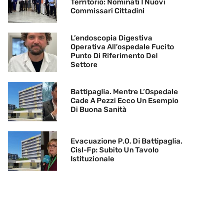
Territorio: Nominati I Nuovi
Commissari Cittadini
L’endoscopia Digestiva
Operativa All’ospedale Fucito
Punto Di Riferimento Del
Settore
Battipaglia. Mentre L’Ospedale
Cade A Pezzi Ecco Un Esempio
Di Buona Sanità
Evacuazione P.O. Di Battipaglia.
Cisl-Fp: Subito Un Tavolo
Istituzionale