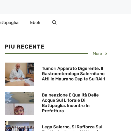
attipaglia
Eboli
PIU RECENTE
More
Tumori Apparato Digerente. Il
Gastroenterologo Salernitano
Attilio Maurano Ospite Su RAI 1
Balneazione E Qualità Delle
Acque Sul Litorale Di
Battipaglia. Incontro In
Prefettura
Lega Salerno, Si Rafforza Sul