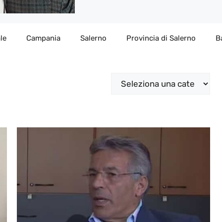
le
Campania
Salerno
Provincia di Salerno
B
Categorie