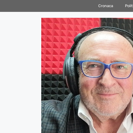
Vai
Cronaca
Polit
al
contenuto