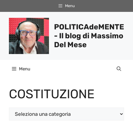
Vai
Menu
al
contenuto
POLITICAdeMENTE
- Il blog di Massimo
Del Mese
Menu
COSTITUZIONE
Categorie