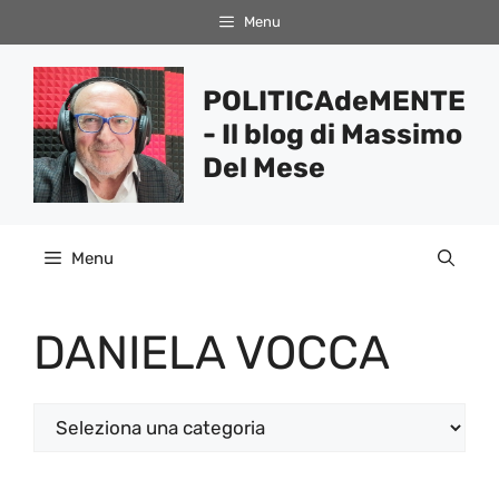
Vai
Menu
al
contenuto
POLITICAdeMENTE
- Il blog di Massimo
Del Mese
Menu
DANIELA VOCCA
Categorie