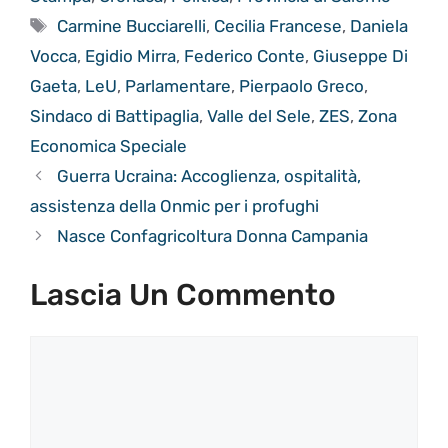
Tag
Carmine Bucciarelli
,
Cecilia Francese
,
Daniela
Vocca
,
Egidio Mirra
,
Federico Conte
,
Giuseppe Di
Gaeta
,
LeU
,
Parlamentare
,
Pierpaolo Greco
,
Sindaco di Battipaglia
,
Valle del Sele
,
ZES
,
Zona
Economica Speciale
Guerra Ucraina: Accoglienza, ospitalità,
assistenza della Onmic per i profughi
Nasce Confagricoltura Donna Campania
Lascia Un Commento
Commento