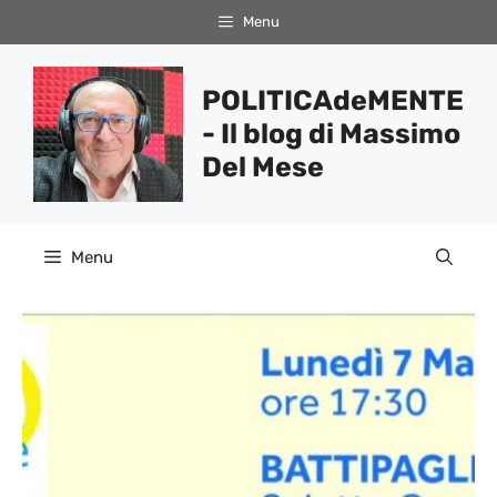
Vai
Menu
al
contenuto
POLITICAdeMENTE
- Il blog di Massimo
Del Mese
Menu