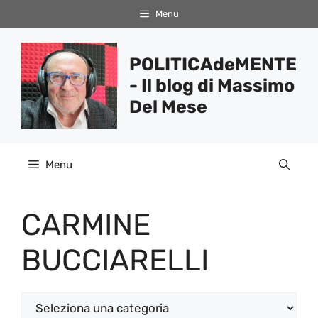
Vai
Menu
al
contenuto
POLITICAdeMENTE
- Il blog di Massimo
Del Mese
Menu
CARMINE
BUCCIARELLI
Categorie