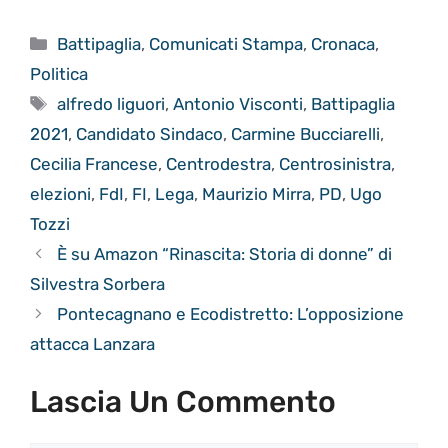
Categorie
Battipaglia
,
Comunicati Stampa
,
Cronaca
,
Politica
Tag
alfredo liguori
,
Antonio Visconti
,
Battipaglia
2021
,
Candidato Sindaco
,
Carmine Bucciarelli
,
Cecilia Francese
,
Centrodestra
,
Centrosinistra
,
elezioni
,
FdI
,
FI
,
Lega
,
Maurizio Mirra
,
PD
,
Ugo
Tozzi
È su Amazon “Rinascita: Storia di donne” di
Silvestra Sorbera
Pontecagnano e Ecodistretto: L’opposizione
attacca Lanzara
Lascia Un Commento