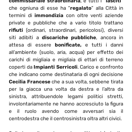
commissariale straordinaria
, e tutti i “
lasciti
”
che ogniuna di esse ha “
regalato
” alla Città in
termini di
immondizia
con oltre venti aziende
private e pubbliche che a vario titolo trattano
rifiuti
(ordinari, straordinari, pericolosi), diversi
siti adibiti a
discariche pubbliche
, ancora in
attesa di essere
bonificate,
e tutti i danni
all’ambiente (suolo, aria, acqua) per effetto dei
carichi di migliaia e migliaia di ettari di terreno
coperti da
Impianti Serricoli
. Carico e confronto
che indicano come destinataria di ogni decisione
Cecilia Francese
che a sua volta, sebbene tirata
per la giacca una volta da destra e l’altra da
sinistra, attribuendole legami politici stretti,
involontariamente ne hanno accresciuto la figura
e il ruolo avendo come avversari sia il
centrodestra che il centrosinistra oltra altri civici.