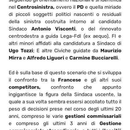
nel
Centrosinistra,
ovvero il
PD
e quella miriade
di piccoli soggetti politici nascenti o residuali
della sinistra costruita intorno al candidato
Sindaco
Antonio Visconti
, o del rinnovato
centrodestra a guida Lega-FdI (ex aequo), FI e
altri minori affidati alla candidatura a Sindaco di
Ugo Tozzi
; E altre Civiche guidate da
Maurizio
Mirra
e
Alfredo Liguori
e
Carmine Bucciarelli
.
Ed è sulla base di questo scenario che si sviluppa
il confronto tra la
Francese
e gli altri suoi
competitors,
confronto che appunto
ingigantisce la figura della Sindaca uscente, la
quale a sua volta sembra essersi accollato tutto il
peso di decisioni prese nel corso degli ultimi 20
anni, compreso le varie
gestioni commissariali
e compreso gli ultimi 3 anni di
Gestione