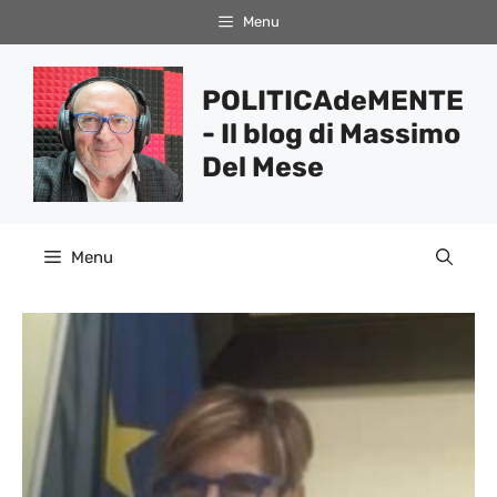
Vai
Menu
al
contenuto
POLITICAdeMENTE
- Il blog di Massimo
Del Mese
Menu