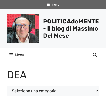
Vai
Menu
al
contenuto
POLITICAdeMENTE
- Il blog di Massimo
Del Mese
Menu
DEA
Categorie