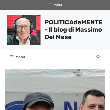
Vai
Menu
al
contenuto
POLITICAdeMENTE
- Il blog di Massimo
Del Mese
Menu