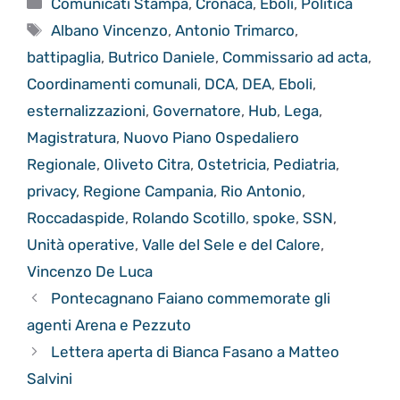
Comunicati Stampa
,
Cronaca
,
Eboli
,
Politica
Tag
Albano Vincenzo
,
Antonio Trimarco
,
battipaglia
,
Butrico Daniele
,
Commissario ad acta
,
Coordinamenti comunali
,
DCA
,
DEA
,
Eboli
,
esternalizzazioni
,
Governatore
,
Hub
,
Lega
,
Magistratura
,
Nuovo Piano Ospedaliero
Regionale
,
Oliveto Citra
,
Ostetricia
,
Pediatria
,
privacy
,
Regione Campania
,
Rio Antonio
,
Roccadaspide
,
Rolando Scotillo
,
spoke
,
SSN
,
Unità operative
,
Valle del Sele e del Calore
,
Vincenzo De Luca
Pontecagnano Faiano commemorate gli
agenti Arena e Pezzuto
Lettera aperta di Bianca Fasano a Matteo
Salvini