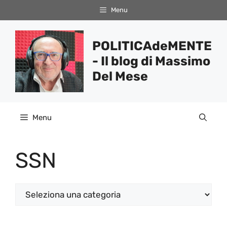
Vai
Menu
al
contenuto
POLITICAdeMENTE
- Il blog di Massimo
Del Mese
Menu
SSN
Categorie