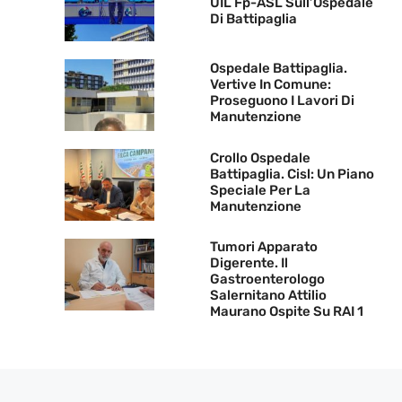
UIL Fp-ASL Sull’Ospedale
Di Battipaglia
Ospedale Battipaglia.
Vertive In Comune:
Proseguono I Lavori Di
Manutenzione
Crollo Ospedale
Battipaglia. Cisl: Un Piano
Speciale Per La
Manutenzione
Tumori Apparato
Digerente. Il
Gastroenterologo
Salernitano Attilio
Maurano Ospite Su RAI 1