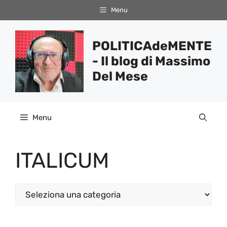
Vai
Menu
al
contenuto
POLITICAdeMENTE
- Il blog di Massimo
Del Mese
Menu
ITALICUM
Categorie