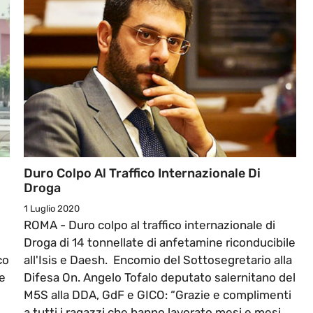
Duro Colpo Al Traffico Internazionale Di
Droga
1 Luglio 2020
ROMA - Duro colpo al traffico internazionale di
Droga di 14 tonnellate di anfetamine riconducibile
co
all'Isis e Daesh. Encomio del Sottosegretario alla
e
Difesa On. Angelo Tofalo deputato salernitano del
M5S alla DDA, GdF e GICO: “Grazie e complimenti
a tutti i ragazzi che hanno lavorato mesi e mesi