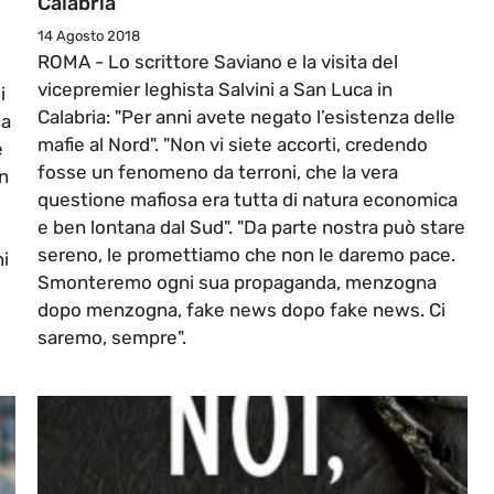
Calabria
14 Agosto 2018
ROMA - Lo scrittore Saviano e la visita del
vicepremier leghista Salvini a San Luca in
i
Calabria: "Per anni avete negato l’esistenza delle
ia
mafie al Nord". "Non vi siete accorti, credendo
e
fosse un fenomeno da terroni, che la vera
in
questione mafiosa era tutta di natura economica
e ben lontana dal Sud". "Da parte nostra può stare
sereno, le promettiamo che non le daremo pace.
hi
Smonteremo ogni sua propaganda, menzogna
dopo menzogna, fake news dopo fake news. Ci
saremo, sempre".