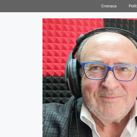
Vai
Cronaca
Polit
al
contenuto