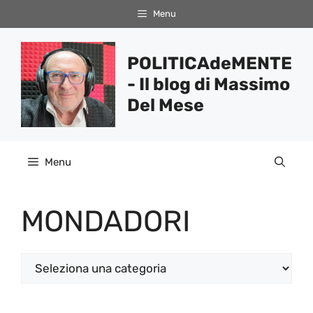
Vai
Menu
al
contenuto
POLITICAdeMENTE
- Il blog di Massimo
Del Mese
Menu
MONDADORI
Categorie