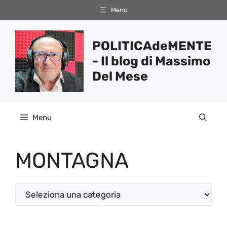
Vai
Menu
al
contenuto
POLITICAdeMENTE
- Il blog di Massimo
Del Mese
Menu
MONTAGNA
Categorie